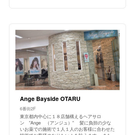
Ange Bayside OTARU
6番街2F
東京都内中心に１８店舗構えるヘアサロ
ン ”Ange （アンジュ）” 髪に負担の少な
いお薬での施術で１人１人のお客様に合わせた