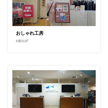
おしゃれ工房
6番街2F