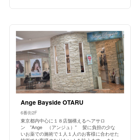
Ange Bayside OTARU
6番街2F
東京都内中心に１８店舗構えるヘアサロ
ン ”Ange （アンジュ）” 髪に負担の少な
いお薬での施術で１人１人のお客様に合わせた