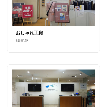
おしゃれ工房
6番街2F