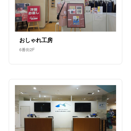
おしゃれ工房
6番街2F