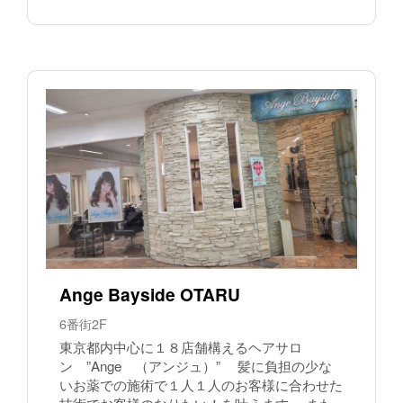
Ange Bayside OTARU
6番街2F
東京都内中心に１８店舗構えるヘアサロ
ン ”Ange （アンジュ）” 髪に負担の少な
いお薬での施術で１人１人のお客様に合わせた