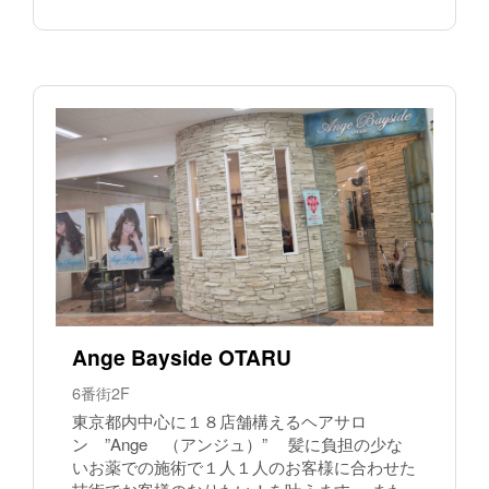
Ange Bayside OTARU
6番街2F
東京都内中心に１８店舗構えるヘアサロ
ン ”Ange （アンジュ）” 髪に負担の少な
いお薬での施術で１人１人のお客様に合わせた