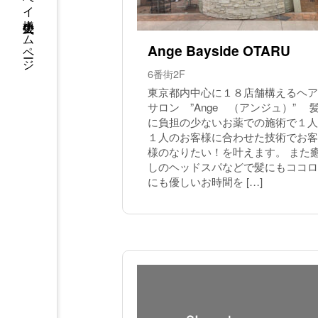
ウイングベイ小樽 公式ホームページ
Ange Bayside OTARU
6番街2F
東京都内中心に１８店舗構えるヘア
サロン ”Ange （アンジュ）” 
に負担の少ないお薬での施術で１人
１人のお客様に合わせた技術でお客
様のなりたい！を叶えます。 また
しのヘッドスパなどで髪にもココロ
にも優しいお時間を […]