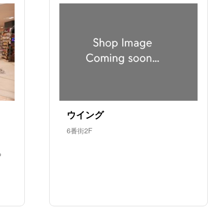
ウイング
6番街2F
っ