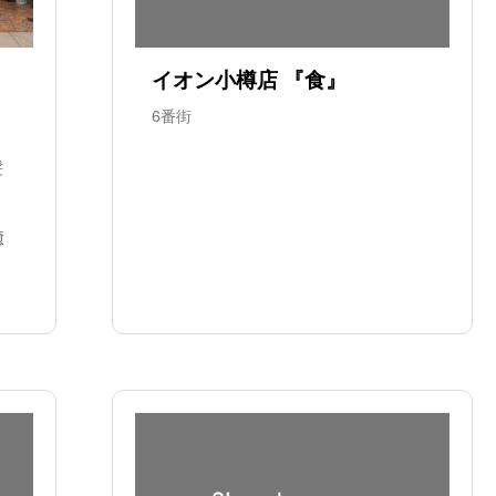
イオン小樽店 『食』
6番街
髪
癒