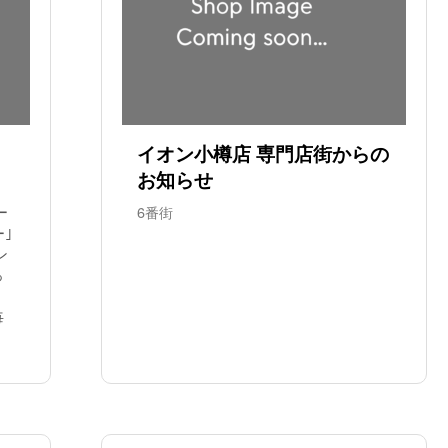
イオン小樽店 専門店街からの
お知らせ
ー
6番街
ー｣
ン
っ
毎