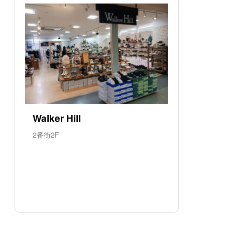
Walker Hill
2番街2F