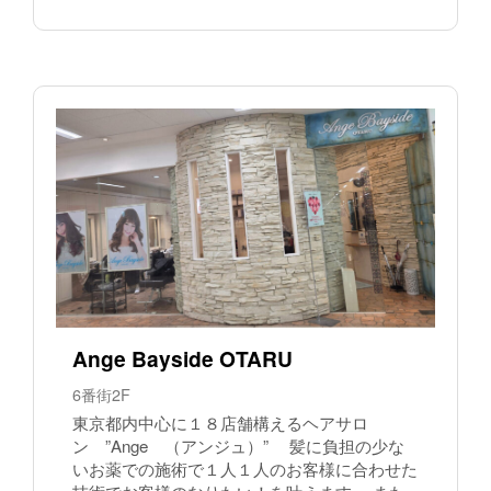
Ange Bayside OTARU
6番街2F
東京都内中心に１８店舗構えるヘアサロ
ン ”Ange （アンジュ）” 髪に負担の少な
いお薬での施術で１人１人のお客様に合わせた