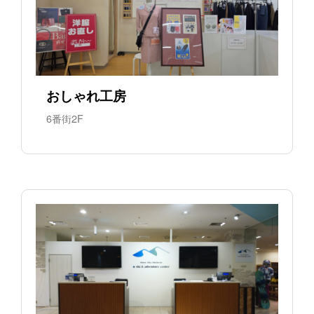
おしゃれ工房
6番街2F