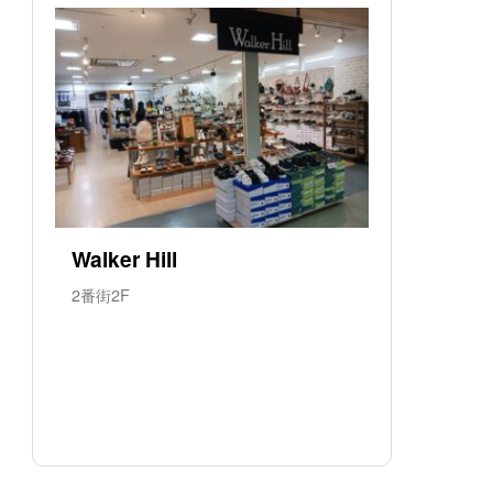
Walker Hill
2番街2F