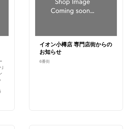
イオン小樽店 専門店街からの
お知らせ
ー
6番街
ー｣
ン
っ
毎