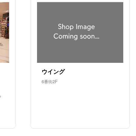
ウイング
6番街2F
っ