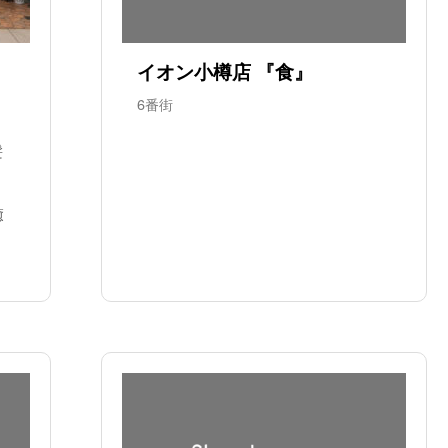
イオン小樽店 『食』
6番街
髪
癒