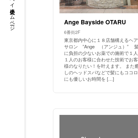
ウイングベイ小樽 公式ホームページ
Ange Bayside OTARU
6番街2F
東京都内中心に１８店舗構えるヘア
サロン ”Ange （アンジュ）” 
に負担の少ないお薬での施術で１人
１人のお客様に合わせた技術でお客
様のなりたい！を叶えます。 また
しのヘッドスパなどで髪にもココロ
にも優しいお時間を […]