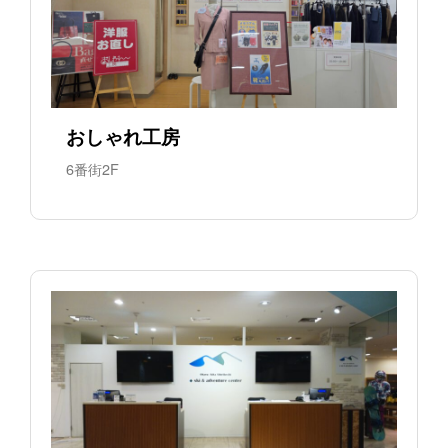
おしゃれ工房
6番街2F