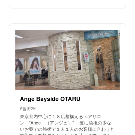
Ange Bayside OTARU
6番街2F
東京都内中心に１８店舗構えるヘアサロ
ン ”Ange （アンジュ）” 髪に負担の少な
いお薬での施術で１人１人のお客様に合わせた