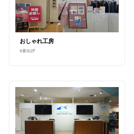
おしゃれ工房
6番街2F