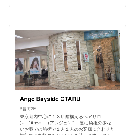
Ange Bayside OTARU
6番街2F
東京都内中心に１８店舗構えるヘアサロ
ン ”Ange （アンジュ）” 髪に負担の少な
いお薬での施術で１人１人のお客様に合わせた