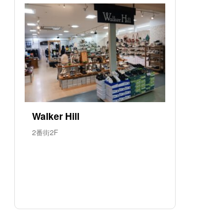
Walker Hill
2番街2F