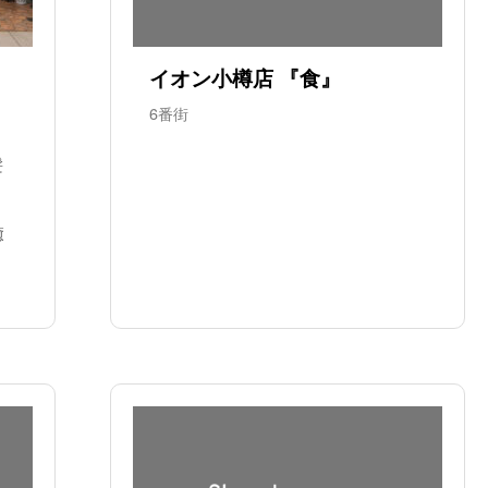
イオン小樽店 『食』
6番街
髪
癒