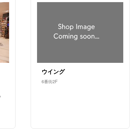
ウイング
6番街2F
っ