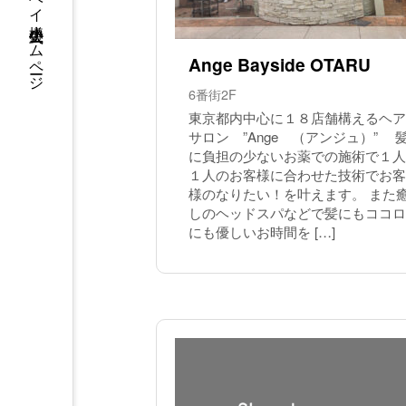
ウイングベイ小樽 公式ホームページ
Ange Bayside OTARU
6番街2F
東京都内中心に１８店舗構えるヘア
サロン ”Ange （アンジュ）” 
に負担の少ないお薬での施術で１人
１人のお客様に合わせた技術でお客
様のなりたい！を叶えます。 また
しのヘッドスパなどで髪にもココロ
にも優しいお時間を […]