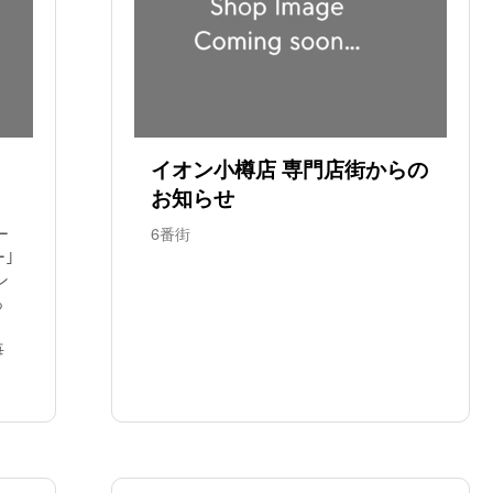
イオン小樽店 専門店街からの
お知らせ
ー
6番街
ー｣
ン
っ
毎