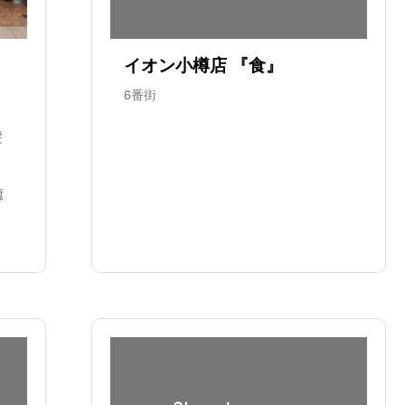
イオン小樽店 『食』
6番街
髪
癒