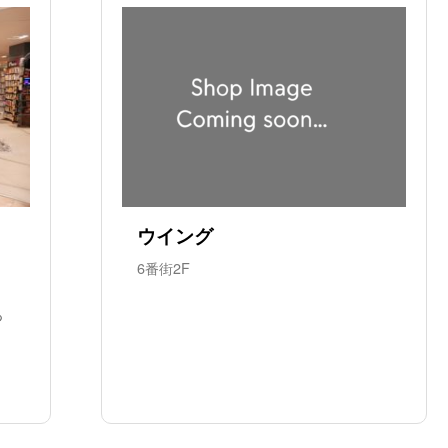
ウイング
6番街2F
っ