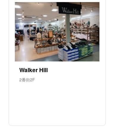
Walker Hill
2番街2F