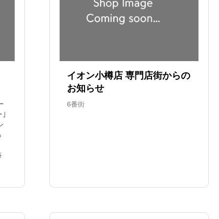
イオン小樽店 専門店街からの
お知らせ
ー
6番街
ー｣
ン
っ
毎