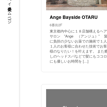
ウイングベイ小樽 公式ホームページ
Ange Bayside OTARU
6番街2F
東京都内中心に１８店舗構えるヘア
サロン ”Ange （アンジュ）” 
に負担の少ないお薬での施術で１人
１人のお客様に合わせた技術でお客
様のなりたい！を叶えます。 また
しのヘッドスパなどで髪にもココロ
にも優しいお時間を […]